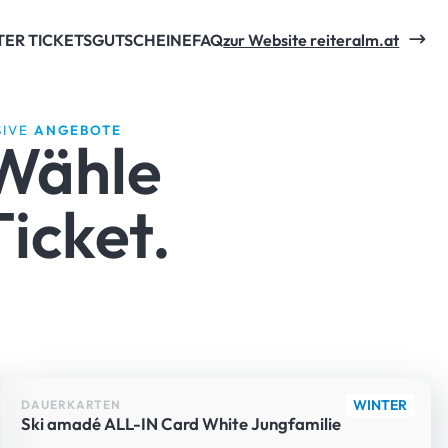
TER TICKETS
GUTSCHEINE
FAQ
zur Website reiteralm.at
SIVE
ANGEBOTE
Wähle
icket.
WINTER
DAUERKARTEN
Ski amadé ALL-IN Card White Jungfamilie