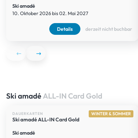
Ski amadé
10. Oktober 2026 bis 02. Mai 2027
Details
derzeit nicht buchbar
Ski amadé
ALL-IN Card Gold
WINTER & SOMMER
DAUERKARTEN
Ski amadé ALL-IN Card Gold
Ski amadé