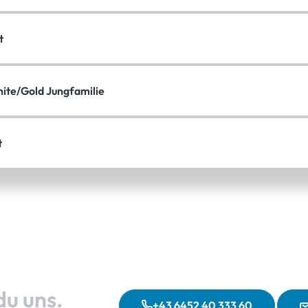
t
ite/Gold Jungfamilie
t
du uns.
+43 6452 40 333 60